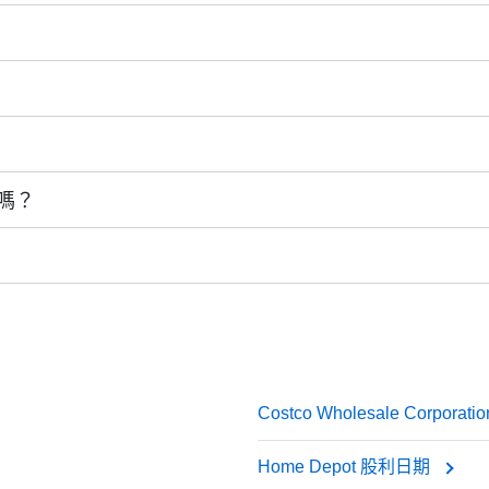
ccount. Metcash Ltd sends the dividend to all eligible sharehold
無需額外購買即可獲得更多股票.
te,” they’re usually looking for either the ex-dividend date o
若您在此日期前登記在冊, 即有資格獲得股息.
y’ll get paid.
體稅率因居住地而異, 但您需為收到的股息繳納稅款. 若以股票形式
ay huge dividends. Its dividend yield (that’s the annual dividend 
 若您在此日期或之後購入股票, 將無法獲得即將發放的股息. 要
s or consumer staples. That’s because Metcash Ltd is focused mo
常見於公用事業、消費品、能源及銀行業. 典型代表包括：
sted in consistent income, keeping track of the MTS dividend da
嗎？
張行業）往往保留利潤用於業務擴張. 例如亞馬遜或特斯拉等公司
屬投資者. 即使次日（除息日當天或之後）賣出股票, 仍可在公司
票. 但經紀商通常會對您的帳戶進行調整：
計入您的帳戶.
Costco Wholesale Corpora
從您的帳戶扣除.
Home Depot 股利日期
年復一年的穩定分紅.