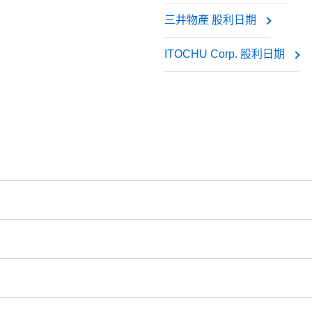
三井物產 股利日期
市場價值, 如同您持有實際股票一般.
ITOCHU Corp. 股利日期
0（保證金5%）
為交易帳戶杠杆（最高1:20）
全球8個主要交易所 -
NYSE | Nasdaq
(美國),
Xetra
(德國),
LSE
(
股, 加拿大股票- 0.03加元/股. 當開立和結清頭寸時收取手續費.