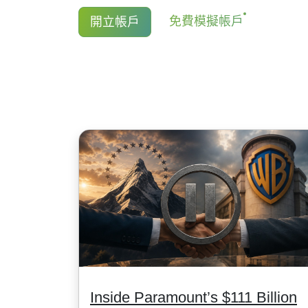
對於NetTradeX和Mt4, 最低手續費為1
持有股票CFD多頭的交易者獲得股息調
免費模擬帳戶
開立帳戶
USD/1EUR/100 JPY (美股為1USD).
金額等於股息金額.
更多資訊 "
股票CFD的股息日期(Stock CFDs
Inside Paramount’s $111 Billion