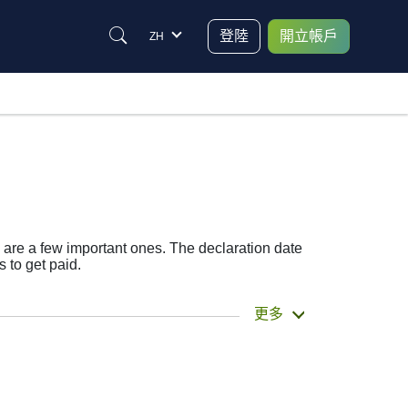
登陸
開立帳戶
ZH
e are a few important ones. The declaration date
 to get paid.
ly get the money. Metcash Ltd does pay
更多
ividend date helps plan your investment