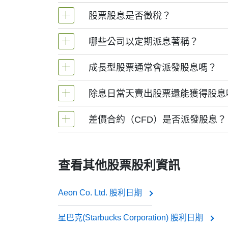
This is when the money actually lands in your a
項將直接存入您的帳戶；若以股份支付, 您
股票股息是否徵稅？
So when people search for the “MTS dividend da
股權登記日
：公司核查股東名冊的日期. 
want to qualify for the dividend or know when the
哪些公司以定期派息著稱？
是的. 多數國家將現金股息視為收入徵稅. 具
It’s also worth noting that Metcash Ltd doesn’t p
除息日
：通常為股權登記日前一個交易日.
額外股票時可能產生稅負.
especially compared to companies like utilitie
成長型股票通常會派發股息嗎？
and AI development — than paying out cash.
盈利穩定的大型成熟企業以持續派息聞名, 
Still, for long-term investors or anyone intere
除息日當天賣出股票還能獲得股息
通常不會. 成長型企業（尤其科技及快速擴
returns are coming in.
可口可樂
側重于未來股價上漲而非股息收益.
差價合約（CFD）是否派發股息？
可以. 只要在除息日前持有股票, 股息權即歸
強生
差價合約不支付實際股息, 因為您並不持有股
寶潔
查看其他股票股利資訊
埃克森美孚
若您買入（做多）差價合約, 股息金額將
Aeon Co. Ltd. 股利日期
若您賣出（做空）差價合約, 股息金額將
星巴克(Starbucks Corporation) 股利日期
這些企業常被稱為“股息股”, 因投資者信賴其