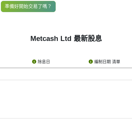
 ticker: MTS), you’ve probably come across the term “MTS divide
準備好開始交易了嗎？
ts shareholders — kind of like a reward for owning its stock. N
than high dividend payouts.
Metcash Ltd 最新股息
are actually several key dates that make up the dividend timelin
at it’s going to pay a dividend. The company tells the public how
除息日
編制日期 清單
ed to own MTS stock before the ex-dividend date. If you buy the s
hareholders and notes who should receive the dividend. If you bo
現金或額外股份形式發放, 作為持有其股票的獎勵. 這是企業與投