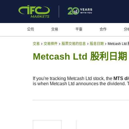
公司
交易
平臺
合作
分
交易
交易條件
股票交易的信息
股息日期
Metcash Lt
Metcash Ltd 股利日期
If you're tracking Metcash Ltd stock, the
MTS di
is when Metcash Ltd announces the dividend. Th
The record date is when Metcash Ltd checks its
dividends, but they’re small — the company foc
moves.
MTS Dividend Date