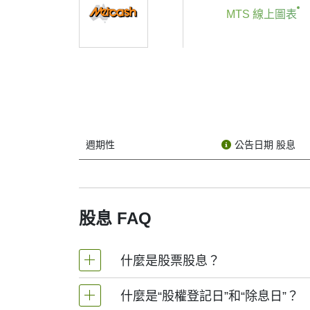
If you're keeping an eye on Metcash Ltd (stock
MTS 線上圖表
why should you care?
A dividend is a payment made by a company to i
does, though it’s known more for stock growth 
The dividend date isn’t just one date — there 
1. Declaration Date
This is when Metcash Ltd officially announces th
週期性
公告日期 股息
the schedule.
2. Ex-Dividend Date (or “Ex-Date”)
This one is crucial. To get the dividend, you ne
dividend this time around.
股息 FAQ
3. Record Date
This is when Metcash Ltd looks at its list of s
什麼是股票股息？
should be on this list.
4. Payment Date
什麼是“股權登記日”和“除息日”？
股票股息是指公司向股東支付的回報, 通常以