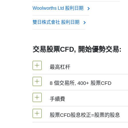
Woolworths Ltd 股利日期
此項調整確保差價合約價格能反映股票的真實
雙日株式會社 股利日期
交易股票CFD, 開始優勢交易:
最高杠杆
8 個交易所, 400+ 股票CFD
MetaTrader4和MetaTrader5 -1：2
手續費
NetTradeX平臺，股票差價合約的杠杆
我們提供超過400個股票CFD, 其來自於
(香港),
TSE
(日本).
股票CFD股息校正=股票的股息
手續費為交易量0.1%起, 美股-0.02$/