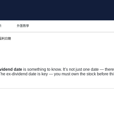
析
外匯教學
d 股利日期
vidend date
is something to know. It’s not just one date — ther
e ex-dividend date is key — you must own the stock before this
 list of shareholders, and the payment date is when you actual
uses more on growth than big payouts. Still, knowing the MTS d