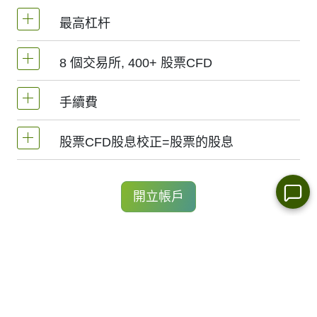
最高杠杆
8 個交易所, 400+ 股票CFD
MetaTrader4和MetaTrader5 -1：20（保證金
5%）
手續費
我們提供超過400個股票CFD, 其來自於全球8
NetTradeX平臺，股票差價合約的杠杆為交易
個主要交易所 -
NYSE | Nasdaq
(美國),
Xetra
股票CFD股息校正=股票的股息
帳戶杠杆（最高1:20）
1股的手續費 - 0.1%
(德國),
LSE
(英國),
ASX
(澳大利亞),
TSX
(加拿
大),
HKEx
(香港),
TSE
(日本).
最低手續費 (NetTradeX, MT4帳戶) - 1 EUR
持有股票CFD多頭的交易者獲得股息調整，
開立帳戶
金額等於股息金額.
最低手續費 (MT5 帳戶) - 1 USD / 1 EUR / 100
免費模擬帳戶
JPY
更多資訊 "
股票CFD的股息日期(Stock CFDs
Dividend Dates)
".
技術分析