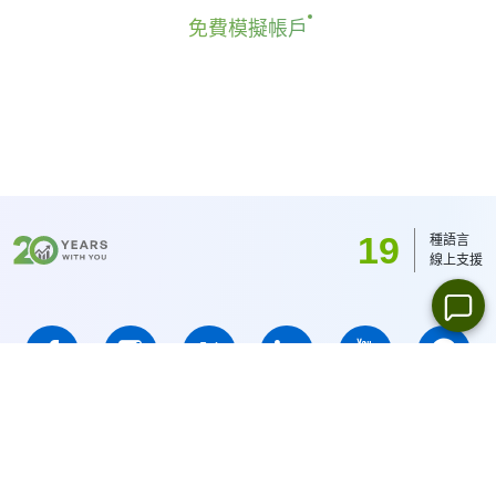
國股票最低手續費為8HKD, 日本股票 -100JPY, 加
免費模擬帳戶
更多資訊 "
股票CFD的股息日期(Stock CFDs
拿大股票 - 1.5加元. MT5平臺最低手續費為: 1
Dividend Dates)
".
USD/1EUR/100 JPY (美股為1USD).
19
種語言
線上支援
IFCMARKETS. CORP.註冊於英屬維京群島, 註冊號為No. 669838 ,