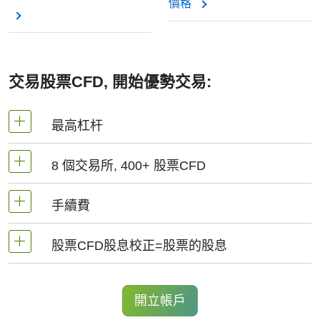
價格
交易股票CFD, 開始優勢交易:
最高杠杆
8 個交易所, 400+ 股票CFD
MetaTrader4和MetaTrader5 -1：20（保證金5%）
手續費
NetTradeX平臺，股票差價合約的杠杆為交易帳戶
我們提供超過400個股票CFD, 其來自於全球8個主
杠杆（最高1:20）
要交易所 -
NYSE | Nasdaq
(美國),
Xetra
(德國),
股票CFD股息校正=股票的股息
手續費為交易量0.1%起, 美股-0.02$/股, 加拿大股
LSE
(英國),
ASX
(澳大利亞),
TSX
(加拿大),
HKEx
票- 0.03加元/股. 當開立和結清頭寸時收取手續費.
(香港),
TSE
(日本).
持有股票CFD多頭的交易者獲得股息調整，
開立帳戶
對於NetTradeX和Mt4, 最低手續費為1結算貨幣, 中
金額等於股息金額.