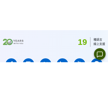
Dividend Dates)
".
USD/1EUR/100 JPY (美股為1USD).
19
種語言
線上支援
IFCMARKETS. CORP.註冊於英屬維京群島, 註冊號為No. 669838 ,
維爾京群島金融服務委員會(BVI FSC)授權投資業務,
執照 No.
SIBA/L/14/1073