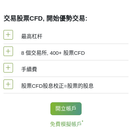
交易股票CFD, 開始優勢交易:
最高杠杆
8 個交易所, 400+ 股票CFD
MetaTrader4和MetaTrader5 -1：20（保證金5%）
手續費
NetTradeX平臺，股票差價合約的杠杆為交易帳戶
我們提供超過400個股票CFD, 其來自於全球8個主
杠杆（最高1:20）
要交易所 -
NYSE | Nasdaq
(美國),
Xetra
(德國),
股票CFD股息校正=股票的股息
手續費為交易量0.1%起, 美股-0.02$/股, 加拿大股
LSE
(英國),
ASX
(澳大利亞),
TSX
(加拿大),
HKEx
票- 0.03加元/股. 當開立和結清頭寸時收取手續費.
(香港),
TSE
(日本).
持有股票CFD多頭的交易者獲得股息調整，
開立帳戶
對於NetTradeX和Mt4, 最低手續費為1結算貨幣, 中
金額等於股息金額.
國股票最低手續費為8HKD, 日本股票 -100JPY, 加
免費模擬帳戶
更多資訊 "
股票CFD的股息日期(Stock CFDs
拿大股票 - 1.5加元. MT5平臺最低手續費為: 1