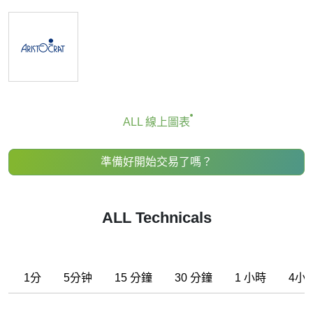
顯然，我們不建議任何人僅根據技術評級指標的建議來買賣
任何金融工具。建議只是表明一組單個指標滿足某些條件，
可以幫助使用者發現潛在的有利交易條件，如果這符合他/她
的策略的話。
ALL 線上圖表
準備好開始交易了嗎？
ALL Technicals
1分
5分钟
15 分鐘
30 分鐘
1 小時
4小