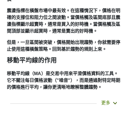
震盪指標在橫盤市場中最有效。在這種情況下，價格在明
確的支撐位和阻力位之間波動。當價格觸及區間底部且震
盪指標顯示超賣時，通常是買入的好時機。當價格觸及區
間頂部並顯示超買時，通常是賣出的好時機。
但是，一旦區間被突破，價格開始出現趨勢，你就需要停
止使用這種橫盤策略。回到基於趨勢的規則上來。
移動平均線的作用
移動平均線（MA）是交易中用來平滑價格資料的工具。
它不關注每日價格波動（"噪音"），而是通過對特定時期
的價格進行平均，讓你更清晰地瞭解整體趨勢。
它並不能預測價格的下一步走勢，只是幫助你更清
更多
楚地看到已經發生的事情。這就是它被稱為滯後指
標的原因。它通常用於確認趨勢、發現動量以及識
別支撐或阻力區。布林線和 MACD 等其他指標實
際上是建立在移動平均線之上的。