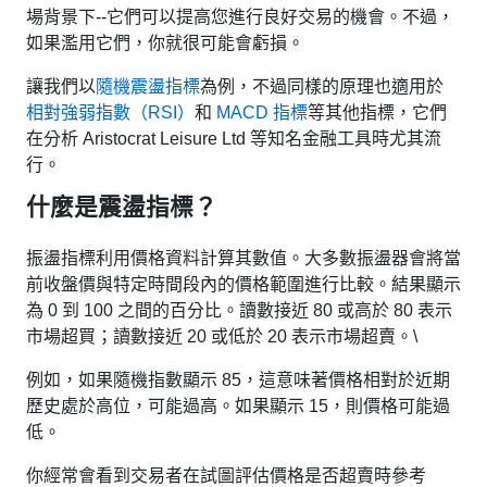
場背景下--它們可以提高您進行良好交易的機會。不過，
如果濫用它們，你就很可能會虧損。
讓我們以
隨機震盪指標
為例，不過同樣的原理也適用於
相對強弱指數（RSI）
和
MACD 指標
等其他指標，它們
在分析 Aristocrat Leisure Ltd 等知名金融工具時尤其流
行。
什麼是震盪指標？
振盪指標利用價格資料計算其數值。大多數振盪器會將當
前收盤價與特定時間段內的價格範圍進行比較。結果顯示
為 0 到 100 之間的百分比。讀數接近 80 或高於 80 表示
市場超買；讀數接近 20 或低於 20 表示市場超賣。\
例如，如果隨機指數顯示 85，這意味著價格相對於近期
歷史處於高位，可能過高。如果顯示 15，則價格可能過
低。
你經常會看到交易者在試圖評估價格是否超賣時參考