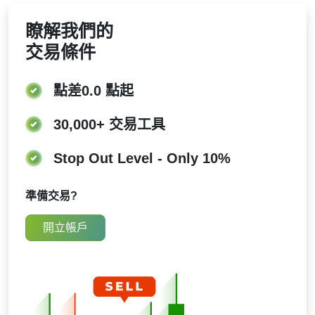
使用, 並且由於它們會產生許多錯誤信號, 因此不適合趨
指數移動平均線 (EMA)
瞭解我們的
勢交易.
與 WMA 一樣，該版本也強調近期資料，但更加連
續。與 WMA 不同的是，較早的資料不會被完全捨
交易條件
棄；只是隨著時間的推移，其權重會越來越小。這
就賦予了近期價格更多的權重，但將舊價格保留在
後臺。在盈利季節分析Aristocrat Leisure Ltd的
點差
0.0 點
起
移動平均線時，交易者通常依靠 EMA 來更快地發
現動量變化。
30,000+
交易工具
Stop Out Level - Only 10%
準備交易?
開立帳戶