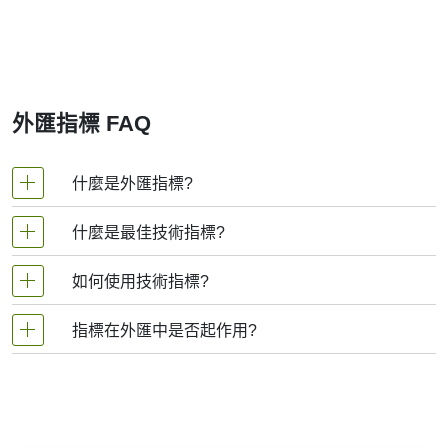
例如，交易者在分析 Aristocrat Leisure Ltd 移動
平均線設置的交易者可能會結合使用短期和長期移
動平均線，以便在進入交易前確認趨勢。在處理
Aristocrat Leisure Ltd等快速變動的金融工具
時，這些均線尤為重要，因為在沒有平滑機制的情
外匯指標 FAQ
況下，波動會誤導交易者。
移動平均線的類型
什麼是外匯指標?
所有移動平均線都計算一定時期內的平均價格，但
它們處理價格資料的方式有所不同。
什麼是最佳技術指標?
交易者使用外匯指標來預測市場的價格走勢, 從而增加
簡單移動平均線 (SMA)
在外匯市場中賺錢的機會.外匯指標實際上考慮了特定
如何使用技術指標?
這是最基本的類型。它對期間內的每一天都給予同
技術分析通常包含在各種交易策略中, 不能與技術指標
交易工具的價格和數量, 以進行進一步的市場預測.
等權重。這種方法常用於 Aristocrat Leisure Ltd
分開考慮.一些指標很少使用, 而另一些指標對於許多交
移動平均線分析，以便在盤整階段發現一致的支撐
指標在外匯中是否起作用?
交易策略通常需要多個技術分析指標以提高預測準確
易者而言幾乎是不可替代的.我們重點介紹了5種最受歡
位。
性.落後的技術指標顯示了過去的趨勢, 而領先指標則預
迎的技術分析指標：移動平均線（MA）, 指數移動平
加權移動平均線 (WMA)
指標有兩種：落後和領先.滯後指標基於過去的走勢和
測了未來的趨勢.選擇交易指標時, 還應考慮不同類型的
均線（EMA）, 隨機震盪指標, 布林線, 移動平均收斂散
該版本更重視近期價格。較新資料的權重更大，因
市場反轉, 並且在市場趨勢強勁時更為有效.領先指標試
圖表工具, 例如交易量, 動量, 波動率和趨勢指標.
度（MACD）.
此平均線對價格變化的反應更快。
圖預測未來的價格走勢和反轉, 它們通常在區間交易中